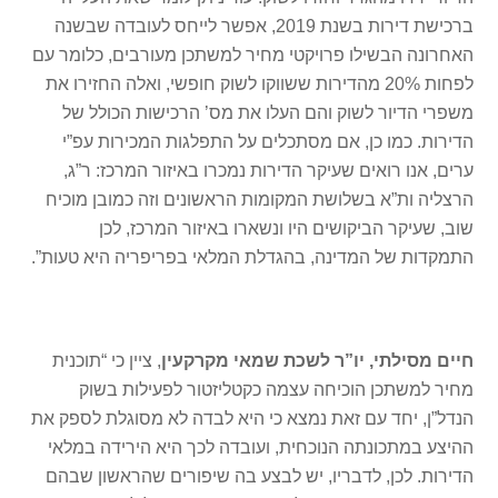
ברכישת דירות בשנת 2019, אפשר לייחס לעובדה שבשנה
האחרונה הבשילו פרויקטי מחיר למשתכן מעורבים, כלומר עם
לפחות 20% מהדירות ששווקו לשוק חופשי, ואלה החזירו את
משפרי הדיור לשוק והם העלו את מס’ הרכישות הכולל של
הדירות. כמו כן, אם מסתכלים על התפלגות המכירות עפ”י
ערים, אנו רואים שעיקר הדירות נמכרו באיזור המרכז: ר”ג,
הרצליה ות”א בשלושת המקומות הראשונים וזה כמובן מוכיח
שוב, שעיקר הביקושים היו ונשארו באיזור המרכז, לכן
התמקדות של המדינה, בהגדלת המלאי בפריפריה היא טעות”.
חיים מסילתי, יו”ר לשכת שמאי מקרקעין
, ציין כי “תוכנית
מחיר למשתכן הוכיחה עצמה כקטליזטור לפעילות בשוק
הנדל”ן, יחד עם זאת נמצא כי היא לבדה לא מסוגלת לספק את
ההיצע במתכונתה הנוכחית, ועובדה לכך היא הירידה במלאי
הדירות. לכן, לדבריו, יש לבצע בה שיפורים שהראשון שבהם