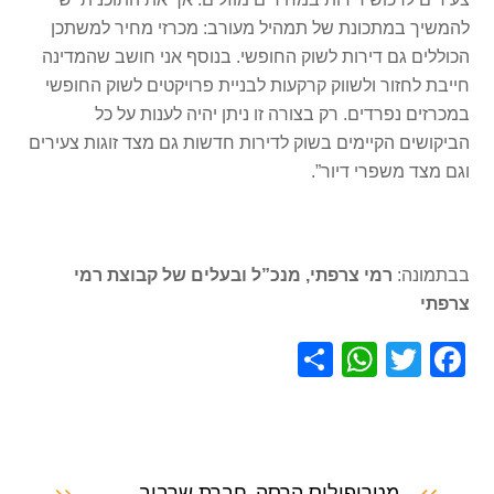
להמשיך במתכונת של תמהיל מעורב: מכרזי מחיר למשתכן
הכוללים גם דירות לשוק החופשי. בנוסף אני חושב שהמדינה
חייבת לחזור ולשווק קרקעות לבניית פרויקטים לשוק החופשי
במכרזים נפרדים. רק בצורה זו ניתן יהיה לענות על כל
הביקושים הקיימים בשוק לדירות חדשות גם מצד זוגות צעירים
וגם מצד משפרי דיור”.
בבתמונה:
רמי צרפתי, מנכ”ל ובעלים של קבוצת רמי
צרפתי
S
W
T
F
h
h
wi
a
ar
at
tt
c
e
s
er
e
מטרופוליס הרסה
חברת שרביב