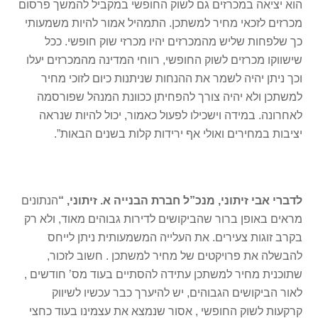
הוא יציאה במכרזים גם לשוק החופשי במקביל להמשך פרסום
מכרזים לזכאי מחיר למשתכן. התמהיל אמור להיות משמעותי
כך שלפחות שליש מהמכרזים יהיו מכרזי שוק חופשי. ככל
שישווקו מכרזים לשוק החופשי, רווחי המדינה מהמכרזים יעלו
וכך ניתן יהיה לשמר את ההנחות שניתנות כיום לזוכי מחיר
למשתכן ולא יהיה צורך להפחיתן ככוונת המנהל שפורסמה
לאחרונה. במידה וישכילו לפעול כאמור, יכול להיות שנראה
יציבות במחירים ואולי אף ירידות קלות בשנים הבאות”.
לדברי אבי זיתוני, מנכ”ל חברת הבנייה א. זיתוני, “
הנתונים
מראים באופן ברור שהביקושים לדירות גבוהים מאוד, ולא רק
בקרב זוגות צעירים. את העלייה המשמעותית ניתן לייחס
להבשלה את פרויקטים של מחיר למשתכן . חשוב לזכור,
שתוכנית מחיר למשתכן עתידה להסתיים בעוד מס’ חודשים ,
לאור הביקושים הגבוהים, יש להיערך כבר עכשיו לשיווק
קרקעות לשוק החופשי , אסור שנמצא את עצמינו בעוד כחצי