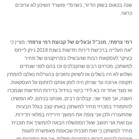
שנה בכאוס בשוק הדיור, כשרמ”י ומשרד השיכון לא ערוכים
כראוי.
רמי צרפתי, מנכ”ל ובעלים של קבוצת רמי
צרפתי
, מציין כי
“את העלייה ברכישת דירות חדשות בשנת 2019 ניתן לייחס
בעיקר לעסקאות רבות שהבשילו בפרויקטים של מחיר
למשתכן. מכרזים רבים שהקבלנים זכו בהם לפני שנתיים
ושלוש לא היו בשלים אז לשיווק והזוכים בהגרלות נאלצו להמתין
תקופה ארוכה עד שניתן היה לזמן אותם לחתום על העסקאות.
אז מצד אחד זה בא לידי ביטוי בגידול בדירות החדשות שנמכרו
השנה, אך מצד שני, קבלנים רבים, ואנחנו בניהם, לא המשיכו
להתמודד במכרזי מחיר למשתכן באותו קצב בגלל הבעיות
שהתעוררו ולכן אני צופה את המשך הירידה במלאי הדירות.
עם זאת אני חושב שעל הממשלה הבאה להמשיך את תוכנית
מחיר למשתכן כי זאת תוכנית שבאמת מאפשרת לזוגות
צעירים לרכוש דירות במחירים מוזלים. אך את התוכנית יש