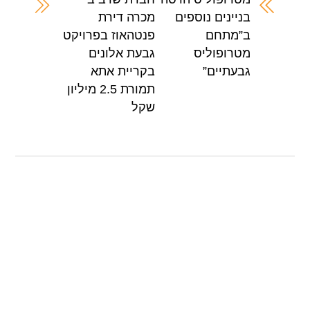
A
b
בניינים נוספים
מכרה דירת
p
o
ב”מתחם
פנטהאוז בפרויקט
p
o
מטרופוליס
גבעת אלונים
k
גבעתיים”
בקריית אתא
תמורת 2.5 מיליון
שקל