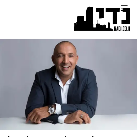
Ski
Menu
t
conten