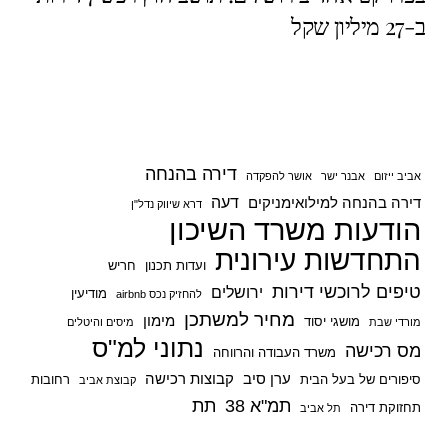
ב-27 מיליון שקל
p
o
p
o
k
דירה בהנחה
אביב ייזום
אבנר ישר
אושר להפקדה
דעה
דירה בהנחה למילואימניקים
דרא שיווק נדל"ן
הודעות משרד השיכון
התחדשות עירונית
ועדות תכנון
חריש
טיפים לרוכשי דירות
ירושלים
מודיעין
להחזיק נכס airbnb
מחיר למשתכן
מימון
מושגי יסוד
מורדי שבת
מיסים והיטלים
נתוני למ"ס
מס רכישה
משרד העבודה והרווחה
ערן סיב
קבוצות רכישה
סיפורים של בעל הבית
רחובות
קבוצת אביב
תמ"א 38
תת
תחזוקת דירה
תל אביב