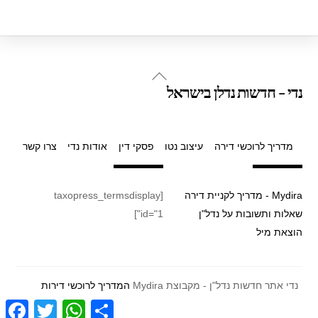
Back
נדי - חדשות נדלן בישראל
To
Top
מדריך לרוכשי דירה
עיצוב נטו
פסקי דין
אודות נדי
צרו קשר
Mydira - מדריך לקניית דירה
[taxopress_termsdisplay
שאלות ותשובות על נדל"ן
id="1"]
הוצאת מיל
נדי אתר חדשות נדל"ן - מקבוצת Mydira
המדריך לרוכשי דירות
F
T
W
S
a
w
h
h