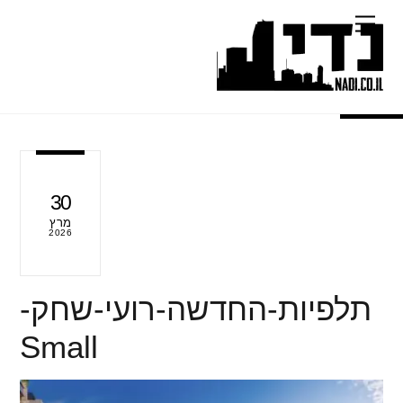
Ski
Menu
t
conten
30
מרץ
2026
תלפיות-החדשה-רועי-שחק-
Small