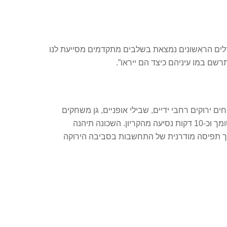
לים הראשונים נמצאת בשלבים מתקדמים מסייעת לנו
שם במו עיניהם כיצד הם ייראו”.
ם שטחים ירוקים רחבי ידיים, שבילי אופניים, גן משחקים
לילדים, רחובות מרוצפי אבן ומערכת כבישים בטוחה. גבעת אלונים ממוקמת מצפון לשכונת גבעת טל, מצפון-מערב למחלף סומך וכ-10 דקות נסיעה מהקריון. השכונה תיהנה
לשכונה. השכונה תוכננה מתוך תפיסה מודרנית של התחשבות בסביבה הירוקה