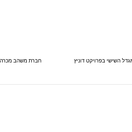
גדל השישי בפרויקט דוניץ
חברת משהב מכרה 80% מפרויקט משכנות הפארק בנתני