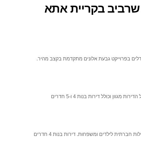
 שרביב בקריית אתא
צמודי קרקע, מעדכנת כי בניית המגדלים בפרוייקט גבעת אלונים מתקדמת בקצב מהיר.
במתחם “מגדלי גבעת אלונים” נבנים ארבעה מגדלים הכוללים 188 דירות במגדלים בני 18 ו-10 קומות בפסגת הגבעה. תמהיל הדירות מגוון וכולל דירות בנות 4 ו-5 חדרים
בימים אלו נמצאים בשיווק שני המגדלים הנוספים. המגדלים נבנים בסטנדרט גבוה ויכללו לובי מהודר, חדר כושר ומועדון לפעילות חברתית לילדים ומשפחות. דירות בנות 4 חדרים