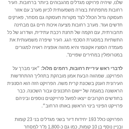
שלנו, שיהיה פרויקט מגדלים מהגבוהים ביותר ברחובות. העיר
רחובות מתפתחת בצורה משמעותית לכיוון מערב עם אזור
תעסוקה גדול הכולל לצד מקורות תעסוקה גם מסחר, פארקים
חדשים ועוד. מערב רחובות מציעה איכות חיים גם מבחינה
תחבורתית, עם הקמה של תחנת רכבת עתידית, ושדרוג של כל
התשתיות במסגרת הסכמי הגג. העיר שיפרה משמעותית את
מעמדה הסוציו אקונומי והיא מהווה אופציה ראויה למגורים
במטרופולין במחירים שפויים”.
לדברי ראש עיריית רחובות, רחמים מלול:
״אני מברך על
הפרויקט, שמהווה הבעת אמון מובהקת בתהליך ההתחדשות
העירונית הענק בשכונת קרית משה. הפרויקט הזה הוא הסנונית
הראשונה במגמה של יישום התכנונים עבור השכונה. כבר
בחודשים הקרובים ייצאו לפועל פרוייקטים נוספים וביניהם
פרוייקט הפינוי בינוי הראשון באותו הרחוב״.
הפרויקט כולל 193 יחידות דיור בשני מגדלים בני 23 קומות
ובניין נוסף בן 10 קומות, כמו גם כ-1,800 מ”ר למסחר