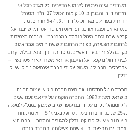
ומשרדים וגינה פרטית לשימוש הדיירים. כל מגדל כולל 78
יחידות דיור, והבניין בן 10 קומות הכולל 37 יח”ד. תמהיל
הדירות בפרויקט מגוון וכולל דירות 3, 4 ו-5 חדרים, מיני
פנטהאוזים ופנטהאוזים. הפרויקט הינו פרויקט יזמי שייבנה על
קרקע שבה זכתה מיטל הנדסה במכרז רמ”י, שנבנה בצמידות
לרחובות הצעירה, בפינת הרחובות ששת הימים וגבריאלוב –
בקרבה לצירי תנועה ראשיים, מוסדות חינוך, פנאי ובילוי, וקרוב
לבית החולים קפלן. על התכנון אחראי משרד לארי שטרנשיין –
אדריכלים. הפרויקט משווק על ידי חברת אינהאוס ניהול ושיווק
נדל”ן.
חברת מיטל הנדסה וייזום הינה חברת ביצוע ויזמות הבונה
בישראל משנת 1982. החברה הוקמה על ידי אבינועם שגיב
ז״ל ומנוהלת כיום על ידי בנו עופר שגיב שמכהן כמנכ”ל למעלה
מ-25 שנים. החברה בעלת סיווג קבלני ג׳ 5 והיא מתמחה
בייזום וביצוע של פרויקטי נדל”ן למגורים ומסחר – ובהם היא
יוזמת וגם מבצעת. ב-41 שנות פעילותה, החברה בנתה