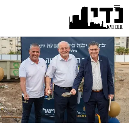
Ski
Menu
t
conten