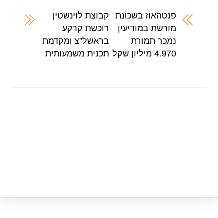
e
s
er
e
A
b
פנטהאוז בשכונת
קבוצת לוינשטין
מורשת במודיעין
רוכשת קרקע
p
o
נמכר תמורת
בראשל”צ ומקדמת
p
o
4.970 מיליון שקל
תכנית משמעותית
k