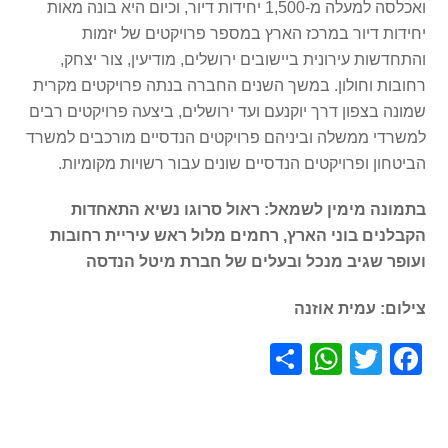
ואכלסה למעלה מ-1,500 יחידות דיור, וכיום היא בונה מאות
יחידות דיור במרכז הארץ במספר פרויקטים של יזמות
והתחדשות עירונית ביישובים ירושלים, מודיעין, צור יצחק,
רחובות וחולון. במשך השנים החברה בנתה פרויקטים מקרית
שמונה בצפון דרך יוקנעם ועד ירושלים, ביצעה פרויקטים רבים
למשרדי ממשלה וביניהם פרויקטים הנדסיים מורכבים למשרד
הביטחון ופרויקטים הנדסיים שונים עבור רשויות מקומיות.
בתמונה מימין לשמאל: ראול סרוגו נשיא התאחדות
הקבלנים בוני הארץ, רחמים מלול ראש עיריית רחובות
ועופר שגיב מנכל ובעלים של חברת מיטל הנדסה
צילום: עמית אוזנה
S
W
T
F
h
h
wi
a
ar
at
tt
c