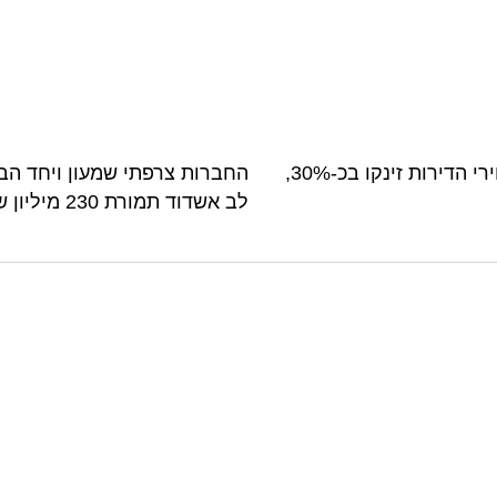
סיכום עשור בשוק הנדל”ן בירושלים: מחירי הדירות זינקו בכ-30%,
החברות צרפתי שמעון ויחד הבו
לב אשדוד תמורת 230 מיליון שקל