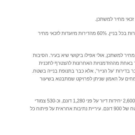
פרויקט “צרפתי על הנחל” משתרע על שטח של כ-20 דונם וכולל 363 דירות ב-10 בנייני בוטיק בני 9 קומות כל אחד עם כ-36 דירות בכל בניין. 60% מהדירות מיועדות לזכאי מחיר
מחיר למשתכן, אולי אפילו ביקושי שיא בעיר. הסיבות
נע סביב כ-300 אלף שקל; תחושת הזכאים כי מדובר באחת מההזדמנויות האחרונות להצטרף לתכנית
 בדירות ‘על הנייר’, אלא כבר בתנופת בנייה בשטח.
מחים על האמון שניתן לפרויקט שמתבטא בשיעור
שכונת נווה שרון ממוקמת בחלקה הצפון מערבי של נתיבות, ליד הכניסה לעיר מכביש 25 ובסמוך לנחל בוהו. השכונה תכלול כ-2,600 יחידות דיור על פני 1,280 דונם, וכ-530 צמודי
קרקע, כ-35,000 מ”ר למסחר ותעסוקה, ושטחים ציבוריים בהיקף של כ-50,000 מ”ר. מתוכנן לקום בה גם פארק נחל בוהו בשטח של 900 דונם. עיריית נתיבות אחראית על פיתוח כל