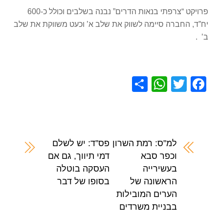
פרויקט “צרפתי בנאות הדרים” נבנה בשלבים וכולל כ-600
יח”ד, החברה סיימה לשווק את שלב א’ וכעט משווקת את שלב
ב’ .
S
W
T
F
h
h
wi
a
ar
at
tt
c
e
s
er
e
A
b
למ”ס: רמת השרון
פס”ד: יש לשלם
וכפר סבא
דמי תיווך, גם אם
p
o
בעשירייה
העסקה בוטלה
p
o
הראשונה של
בסופו של דבר
k
הערים המובילות
בבניית משרדים