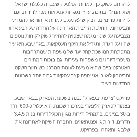
לחזרתם לשוק. כך, למרות הטלטלה שעברה כלכלת ישראל
ושוק הנדל”ן בתוכה, עדיין נסגרות עסקאות מכר לדירות, וגם
לדירות פרימיום. הביקוש לא נעלם למרות אי הוודאות המדיני
והביטחוני, והחלטת הריבית האחרונה על הורדה של רבע אחוז
מצביעה על שינוי מגמה שצפויה להחזיר לשוק לקוחות נוספים
שהיו על הגדר, ותגדיל את היקף העסקאות. באר שבע היא עיר
מתפתחת המושכת קהל יעד של משפחות שמתרחבות,
משפרי דיור וגם משפחות צעירות, גם בזכות המחירים
האטרקטיביים שהיא מציעה לעומת המרכז. כשיחזור השקט
והביטחון לאזור, אני צופה קצב עסקאות גבוה יותר בשכונות
החדשות בעיר”.
פרויקט “צרפתי בפארק” נבנה בשכונת הפארק בבאר שבע,
בצמוד לפארק הלינארי במרכז השכונה. הוא יכלול כ-600 יח”ד
ב-30 בניינים, בתמהיל דירות מגוון הכולל דירות בנות 3,4,5
חדרים, דירות גן ופנטהאוזים. החברה השיקה לאחרונה את
שלב ג’ והאחרון בפרויקט.