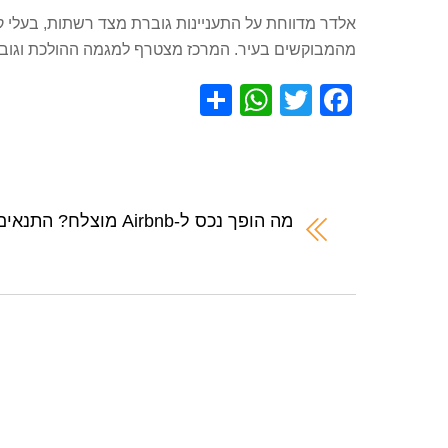
אלדר מדווחת על התעניינות גוברת מצד רשתות, בעלי ק
מהמבוקשים בעיר. המרכז מצטרף למגמה ההולכת וגוברת 
S
W
T
F
h
h
wi
a
ar
at
tt
c
e
s
er
e
A
b
מה הופך נכס ל-Airbnb מוצלח? התנאים לתשואה גבוהה
p
o
p
o
k