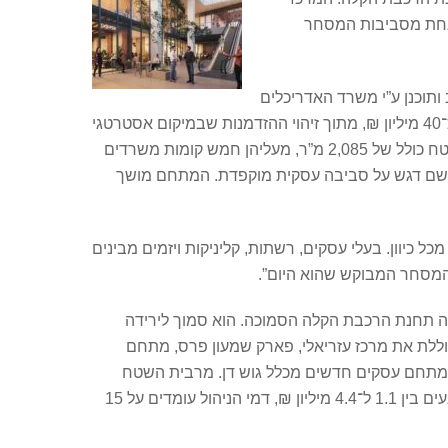
ב אחת מסביבות המסחר
ויוקרתי. המרכז עוצב ותוכנן ע”י משרד האדריכלים
מילוסלבסקי בלב רובע העסקים של חולון, הממוקם ברחוב הכישור 45, פינת שדרות ירושלים. הוא נבנה בהשקעה כוללת של כ־40 מיליון ₪, מתוך זיהוי ההזדמנות שבמיקום אסטרטגי
בעל טראפיק גבוה, לצד הרכבת הקלה ומול חניון גדול. הוא כולל עירוב שימושים בין מסחר ומשרדים- שלוש קומות מסחר בשטח כולל של 2,085 מ”ר, מעליהן חמש קומות משרדים
ים ושם דגש על סביבה עסקית מוקפדת. המתחם מושך
יוון. בעלי עסקים, רשתות, קליניקות ויזמים מבינים
עוד טרם נחנכה תחנת הרכבת הקלה הסמוכה. הוא סמוך לירידה
ז כוללת את מרכז עזריאלי, פארק שמעון פרס, מתחם
ל המתחם עסקים חדשים מכלל גוש דן. מרבית השטח
כבר נמכר, וכעת מוצעות למכירה 10 חנויות בלבד בשטחים של 50–250 מ”ר עם אפשרות לחיבור בין יחידות. מחירי החנויות נעים בין 1.1 ל־4.4 מיליון ₪, דמי הניהול עומדים על 15