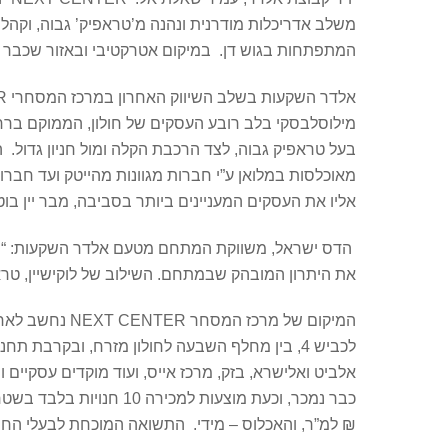
משלב אדריכלות מודרנית ונהנה מ’טראפיק’ גבוה, וקהל 
המתפתחות בגוש דן. במיקום אטרקטיבי ובאזור שכבר ע
מאוכלסות במלואן ע”י חברות מגוונות מהייטק ועד חבר
אליו את העסקים המעניינים ביותר בסביבה, מבר יין בו
הדס ישראל, משווקת המתחם מטעם אלדר השקעות: “השטח 
את היתרון המובהק שבמתחם. השילוב של לוקישיין, טראפיק, ועסקים איכותיים הוא
המיקום של מר
לכביש 4, בין מחלף השבעה לחולון מזרח, ובקרבת
אלביט ואלישרא, בזק, מרכז אייס, ועוד מוקדים עסקיי
₪ למ”ר, והאכלוס – מידי. התשואה המוכחת לבעלי החנויות נעה ב