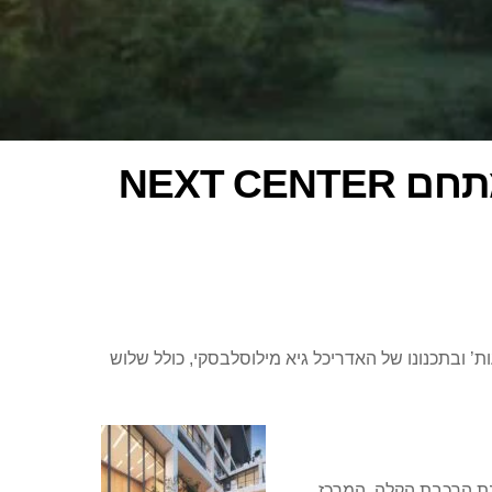
בהשקעה של 40 מיליון: אלדר השקעות מציגה את מתחם NEXT CENTER
 של 40 מיליון ₪: ‘NEXT CENTER’ של היזמית ‘אלדר השקעות’ ובתכנונו של האדריכל גיא מילוסלבסקי, כולל שלוש
ר, סמוך לתחנת הרכבת הקלה. המרכז