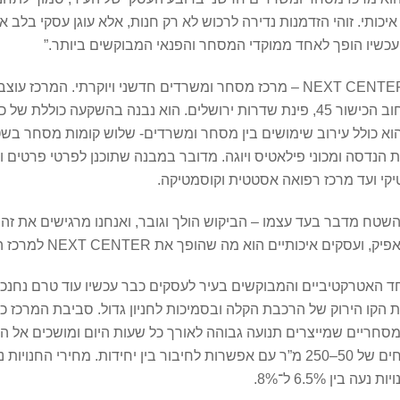
איכותי. זוהי הזדמנות נדירה לרכוש לא רק חנות, אלא עוגן עסקי בל
כשיו הופך לאחד ממוקדי המסחר והפנאי המבוקשים ביותר.”
אלדר השקעות בשלב השיווק האחרון במרכז המסחרי NEXT CENTER – מרכז מסחר ומשרדים חדשני 
ות הנדסה ומכוני פילאטיס ויוגה. מדובר במבנה שתוכנן לפרטי פרט
טיקי ועד מרכז רפואה אסטטית וקוסמטיקה.
מדבר בעד עצמו – הביקוש הולך וגובר, ואנחנו מרגישים את זה מכל כ
 מה שהופך את NEXT CENTER למרכז המסחר המבוקש שהוא היום”.
כז המסחר NEXT CENTER נחשב לאחד האטרקטיביים והמבוקשים בעיר לעסקים כבר עכשיו 
 תחנת הקו הירוק של הרכבת הקלה ובסמיכות לחניון גדול. סביבת המרכ
ם ומסחריים שמייצרים תנועה גבוהה לאורך כל שעות היום ומושכים א
ין 6.5% ל־8%.