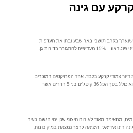
 שנערך בקרב תושבי באר שבע ובחן את העדפות
ורים של תושבי באר שבע, נתוני הלמ”ס מצביעים בבאר שבע החלו להיבנות במהלך 2018 כ- 202 יחידות דיור צמודי קרקע בלבד. אחד הפרויקטים המוכרים
והמבוקשים בעיר שמציעים למכירה צמודי קרקע הוא פרויקט אביסרור בנווה נוי. הפרויקט ממוקם בשכונה המבוקשת בבאר והוא כולל בסך הכל 36 קוטג’ים בני 5 חדרים אשר
מית, מתאימה מאוד לאירוח חיצוני שכן ימי הגשם בעיר
נה הינו אידיאלי, היציאה לחצר נמצאת במיקום נוח,