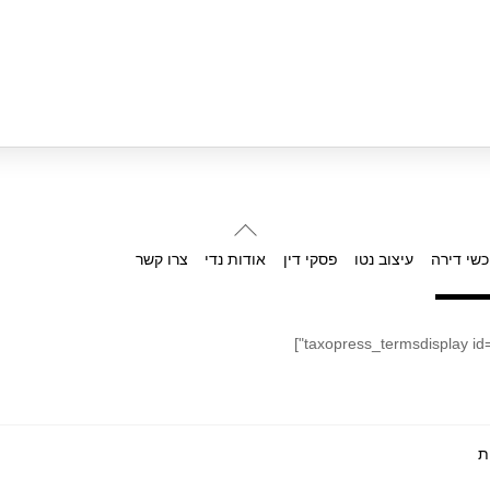
Back
To
כשי דירה
עיצוב נטו
פסקי דין
אודות נדי
צרו קשר
Top
ת