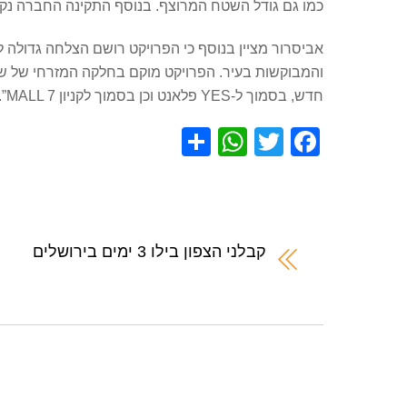
כמו גם גודל השטח המרוצף. בנוסף התקינה החברה נקו
אביסרור מציין בנוסף כי הפרויקט רושם הצלחה גדולה לא
והמבוקשות בעיר. הפרויקט מוקם בחלקה המזרחי של שכונ
חדש, בסמוך ל-YES פלאנט וכן בסמוך לקניון MALL 7”.
S
W
T
F
h
h
wi
a
ar
at
tt
c
e
s
er
e
A
b
קבלני הצפון בילו 3 ימים בירושלים
p
o
p
o
k