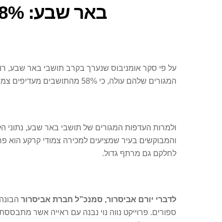
באר שבע: 58% מהתושבים מעדיפים צמוד קרקע עם גינה
על פי סקר אומניבוס שנערך בקרב תושבי באר שבע, רו
המגורים שלהם עולה, כי 58% מהתושבים מעדיפים צמוד קרקע עם גינה, 27% מהתושבים מעדיפים להתגורר בפנטהאוז או מיני פנטהאוז ו- 15% מעדיפים להתגורר בדירות גן.
לחלקם גם מרתף גדול.
לדברי יורם אביסרור, סמנכ”ל חברת אביסרור
הבונה 
ספורים. פרוייקט נווה נוי נבנה עם ראייה אשר מתבססת 