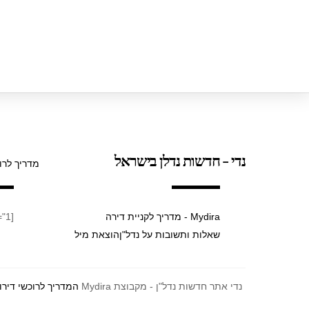
נדי - חדשות נדלן בישראל
מדריך לרו
Mydira - מדריך לקניית דירה
[taxopress_termsdisplay id="1"]
שאלות ותשובות על נדל"ן
הוצאת מיל
נדי אתר חדשות נדל"ן - מקבוצת Mydira
המדריך לרוכשי דירו