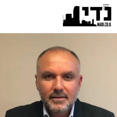
Ski
Menu
t
conten