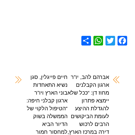
S
W
T
F
h
h
wi
a
ar
at
tt
c
e
s
er
e
A
b
אברהם להב, יו”ר
חיים פייגלין, סגן
ארגון הקבלנים
נשיא התאחדות
p
o
מחוז דן: “ככל שלא
בוני הארץ ויו”ר
p
o
יימצא פתרון
ארגון קבלני חיפה:
k
להגדלת ההיצע
“הטיפול הלקוי של
לעומת הביקושים
הממשלה בשוק
הרבים לרכוש
הדיור הביא
דירה במרכז הארץ,
למחסור חמור