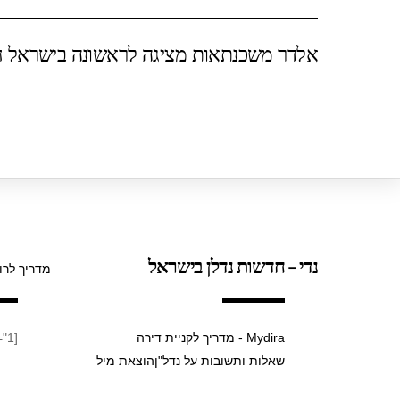
e
s
er
e
אלדר משכנתאות מציגה לראשונה בישראל חד
A
b
p
o
p
o
k
נדי - חדשות נדלן בישראל
מדריך לרו
Mydira - מדריך לקניית דירה
[taxopress_termsdisplay id="1"]
שאלות ותשובות על נדל"ן
הוצאת מיל