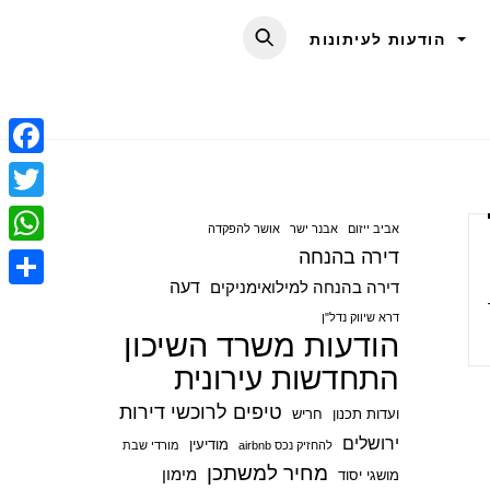
הודעות לעיתונות
F
a
T
אביב ייזום
אבנר ישר
אושר להפקדה
c
w
דירה בהנחה
W
e
i
דעה
דירה בהנחה למילואימניקים
h
S
b
t
דרא שיווק נדל"ן
a
הודעות משרד השיכון
h
o
t
t
התחדשות עירונית
a
o
e
s
r
טיפים לרוכשי דירות
ועדות תכנון
חריש
k
r
A
e
ירושלים
מודיעין
להחזיק נכס airbnb
מורדי שבת
p
מחיר למשתכן
מימון
מושגי יסוד