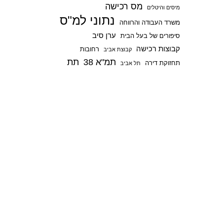
מס רכישה
p
מיסים והיטלים
נתוני למ"ס
משרד העבודה והרווחה
ערן סיב
סיפורים של בעל הבית
קבוצות רכישה
רחובות
קבוצת אביב
תמ"א 38
תת
תחזוקת דירה
תל אביב