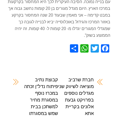
עם בנייה נמוכה. הסיבה העיקרית לכך היא המחסור בקרקעות
במרכז הארץ. היום מגדל מגורים בן 20 קומות נחשב גבוה אך
במבט קדימה – אני מאמין שבעוד 20 שנה המחסור בקרקע
באזור המרכז והגידול באוכלוסייה יביא לבנייה לגובה כך
שמגדלי המגורים יגדלו מ- 20 קומות ל- 40 קומות. זה יהיה
הממוצע בשוק”.
S
W
T
F
h
h
wi
a
ar
at
tt
c
e
s
er
e
A
b
חברת שרביב
קבוצת נתיב
מוציאה לשיווק שני
פיתוח נדל”ן זכתה
p
o
מגדלים נוספים
במכרז נוסף
p
o
בפרויקט גבעת
במסגרת מחיר
k
אלונים בקריית
למשתכן בבית
אתא
שמש במסגרתו