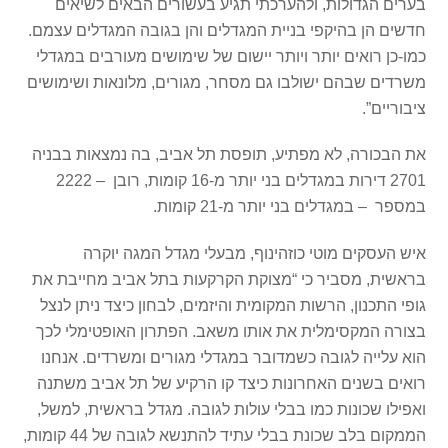
בערים הגדולות, ולהערכתי תגיע בעשורים הבאים לשיאים
חדשים הן בהיקפי בניית המגדלים והן בגובה המגדלים עצמם.
כמו-כן רואים יותר ויותר יישום של שימושים מעורבים במגדלי
משרדים שבהם ישולבו גם מסחר, מגורים, מלונאות ושימושים
ציבוריים”.
את הבכורה, לא מפתיע, תופסת תל אביב, בה נמצאות בבניה
2701 דירות במגדלים בני יותר מ-16 קומות, רובן – 2222
במספר – במגדלים בני יותר מ-21 קומות.
איש העסקים מוטי כוזהינוף, מבעלי מגדל המגה יוקרה
בראשית, מסביר כי “מצוקת הקרקעות בתל אביב מחייבת את
גופי התכנון, הרשות המקומית והיזמים, לבחון כיצד ניתן לנצל
בצורה המקסימלית את אותו משאב. הפתרון האופטימלי לכך
הוא עלייה לגובה כשמדובר במגדלי מגורים ומשרדים. אנחנו
רואים בשנים האחרונות כיצד קו הרקיע של תל אביב משתנה
ואפילו שכונות כמו בבלי עולות לגובה. מגדל בראשית, למשל,
הממקום בלב שכונת בבלי עתיד להתנשא לגובה של 44 קומות,