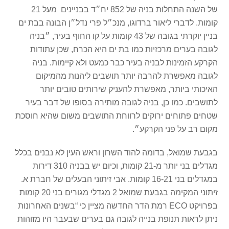
של השנה התחלות בניה של 852 יח״ד בבניינים מעל 21
קומות. לדברי ליאור ברדוגו, מנכ״ל פרי נדל״ן הבונה בבת ים
בניין יוקרתי בגובה של 43 קומות על קו החוף בעיר, ״בניה
לגובה בערים מרכזיות כמו בת ים היא הכרח, שכן עתודות
הקרקע הזמינות לבניה בעיר כבר כמעט ולא קיימות. בניה
לגובה מאפשרת להרבה יותר תושבים ליהנות מהמיקום
האיכותי ביותר, מאפשרת להעניק שירותים טובים יותר
לתושבים. כמו כן, בניה לגובה מותירה בסופו של דבר בעיר
שטחים פתוחים ירוקים לרווחת התושבים משום שהיא חוסכת
מקום רב על פני הקרקע״.
בגבעת שמואל, בדומה להוד השרון וראש העין לא נבנים בכלל
מגדלים בני יותר מ-21 קומות, וכיום יש בבניה 310 דירות
במגדלים בני 16-21 קומות. אבי זיתוני הבעלים של חברת א.
זיתוני המקימה בגבעת שמואל 2 מגדלי מגורים בני 20 קומות
בפרויקט ECO רמת הדר החדשה מציין כי “בשנים האחרונות
ניתן לראות תנופת בנייה לגובה גם בערים שבעבר היו מזוהות