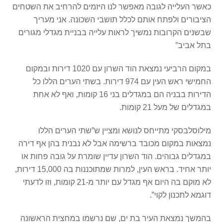
כאשר העלייה לגובה מאפשר לנו היזמים להרחיב את השטחים
הציבורים ולפתח אותם לכלל תושבי השכונה. אני מעריך
שבשנים הקרובות נמשיך לראות עלייה בבניית מגדלי מגורים
בתל אביב”
במקום הרביעי נמצאת הוד השרון עם 1020 דירות ובמקום
החמישי ראש העין עם 974 דירות. בשתי הערים הללו כל
הדירות בבניה הם במגדלים בני 16 קומות, ואף לא אחת
במגדלים של מעל 21 קומות.
מילוסלבסקי מתייחס לנושא ומציין ש”שתי הערים הללו
נמצאות במקום מכובד ברשימה אבל לא נבנית בהן אף דירה
במגדלים גבוהים. הוד השרון עדיין שומרת על גובה פחות או
יותר אחיד. בראש העין, למרות שמתוכננות בה 15,000 דירות,
לא מוקם בה היום אף מגדל עם יותר מ-21 קומות, וזו לדעתי
דוגמא לתכנון לקוי”.
בהמשך נמצאת העיר בת ים, שם נרשמו במחצית הראשונה