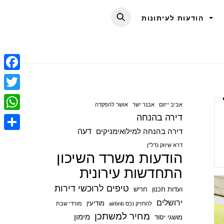
הודעות לעיתונות
F
a
T
אביב ייזום
אבנר ישר
אושר להפקדה
c
w
דירה בהנחה
W
e
i
דעה
דירה בהנחה למילואימניקים
h
S
b
t
דרא שיווק נדל"ן
a
הודעות משרד השיכון
h
o
t
t
התחדשות עירונית
a
o
e
s
r
טיפים לרוכשי דירות
ועדות תכנון
חריש
k
r
A
e
ירושלים
מודיעין
להחזיק נכס airbnb
מורדי שבת
p
מחיר למשתכן
מימון
מושגי יסוד