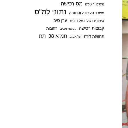
מס רכישה
p
מיסים והיטלים
נתוני למ"ס
משרד העבודה והרווחה
ערן סיב
סיפורים של בעל הבית
קבוצות רכישה
רחובות
קבוצת אביב
תמ"א 38
תת
תחזוקת דירה
תל אביב