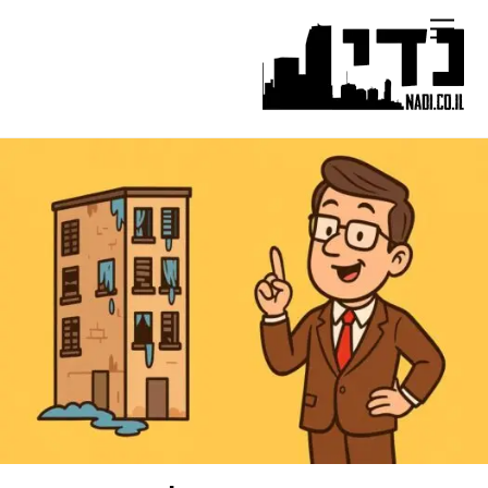
Ski
Menu
t
conten