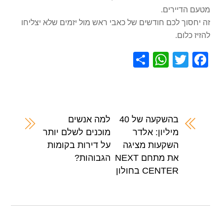
מטעם הדיירים.
זה יחסוך לכם חודשים של כאבי ראש מול יזמים שלא יצליחו
להזיז כלום.
S
W
T
F
h
h
wi
a
ar
at
tt
c
e
s
er
e
A
b
בהשקעה של 40
למה אנשים
מיליון: אלדר
מוכנים לשלם יותר
p
o
השקעות מציגה
על דירות בקומות
p
o
את מתחם NEXT
הגבוהות?
k
CENTER בחולון