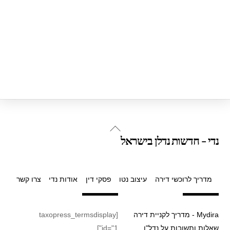
Back
נדי - חדשות נדלן בישראל
To
Top
מדריך לרוכשי דירה
עיצוב נטו
פסקי דין
אודות נדי
צרו קשר
Mydira - מדריך לקניית דירה
[taxopress_termsdisplay
שאלות ותשובות על נדל"ן
id="1"]