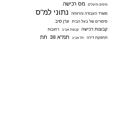
מס רכישה
p
מיסים והיטלים
נתוני למ"ס
משרד העבודה והרווחה
ערן סיב
סיפורים של בעל הבית
קבוצות רכישה
רחובות
קבוצת אביב
תמ"א 38
תת
תחזוקת דירה
תל אביב