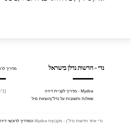
p
o
p
o
k
נדי - חדשות נדלן בישראל
מדריך לרו
Mydira - מדריך לקניית דירה
[taxopress_termsdisplay id="1"]
שאלות ותשובות על נדל"ן
הוצאת מיל
נדי אתר חדשות נדל"ן - מקבוצת Mydira
המדריך לרוכשי דירו