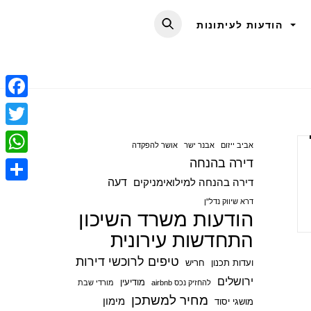
הודעות לעיתונות
F
a
T
אביב ייזום
אבנר ישר
אושר להפקדה
c
w
דירה בהנחה
W
e
i
דעה
דירה בהנחה למילואימניקים
h
S
b
t
דרא שיווק נדל"ן
a
הודעות משרד השיכון
h
o
t
t
התחדשות עירונית
a
o
e
s
r
טיפים לרוכשי דירות
ועדות תכנון
חריש
k
r
A
e
ירושלים
מודיעין
להחזיק נכס airbnb
מורדי שבת
p
מחיר למשתכן
מימון
מושגי יסוד