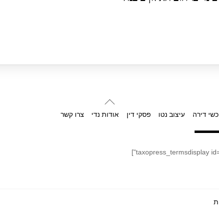
Back
To
כשי דירה
עיצוב נטו
פסקי דין
אודות נדי
צרו קשר
Top
ת