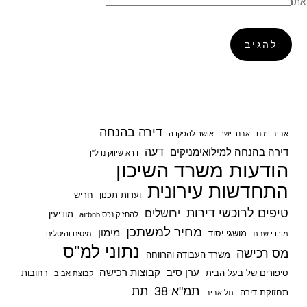
אתר
דירה בהנחה
אביב ייזום
אבנר ישר
אושר להפקדה
דעה
דירה בהנחה למילואימניקים
דרא שיווק נדל"ן
הודעות משרד השיכון
התחדשות עירונית
ועדות תכנון
חריש
טיפים לרוכשי דירות
ירושלים
מודיעין
להחזיק נכס airbnb
מחיר למשתכן
מימון
מושגי יסוד
מורדי שבת
מיסים והיטלים
נתוני למ"ס
מס רכישה
משרד העבודה והרווחה
ערן סיב
קבוצות רכישה
סיפורים של בעל הבית
רחובות
קבוצת אביב
תמ"א 38
תת
תחזוקת דירה
תל אביב