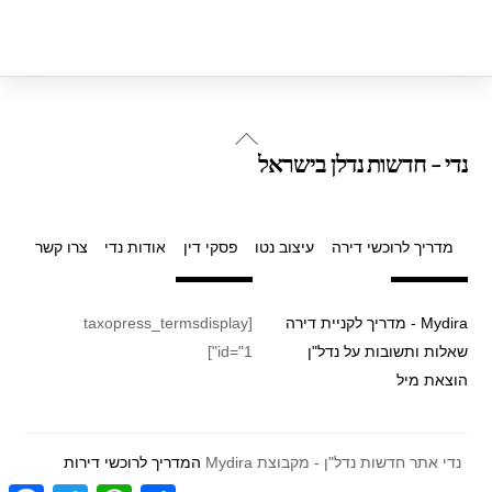
Back
נדי - חדשות נדלן בישראל
To
Top
מדריך לרוכשי דירה
עיצוב נטו
פסקי דין
אודות נדי
צרו קשר
Mydira - מדריך לקניית דירה
[taxopress_termsdisplay
שאלות ותשובות על נדל"ן
id="1"]
הוצאת מיל
נדי אתר חדשות נדל"ן - מקבוצת Mydira
המדריך לרוכשי דירות